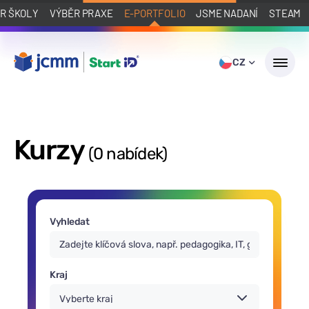
R ŠKOLY
VÝBĚR PRAXE
E-PORTFOLIO
JSME NADANÍ
STEAM
CZ
Kurzy
(0 nabídek)
Vyhledat
Kraj